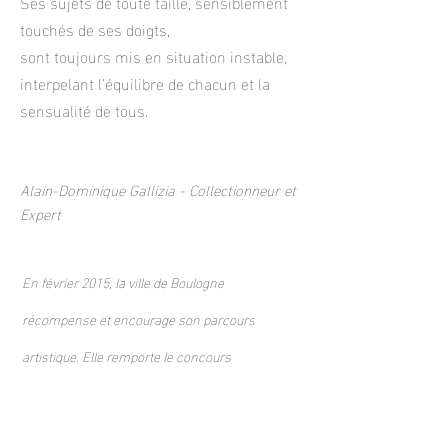
Ses sujets de toute taille, sensiblement
touchés de ses doigts,
sont toujours mis en situation instable,
interpelant l’équilibre de chacun et la
sensualité de tous.
Alain-Dominique Gallizia -
Collectionneur et
Expert
En février 2015, la ville de Boulogne
récompense et encourage son parcours
artistique. Elle remporte le concours
et devient lauréate des Talents Boulonnais.
En octobre 2016, l'ensemble de son œuvre est